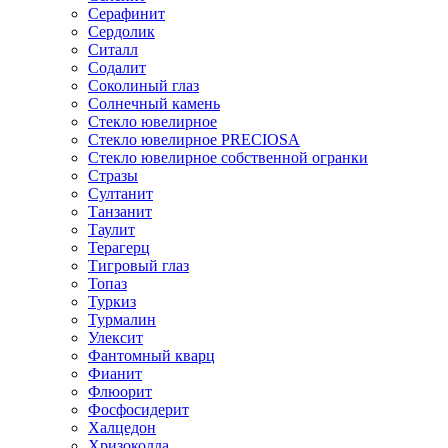
Серафинит
Сердолик
Ситалл
Содалит
Соколиный глаз
Солнечный камень
Стекло ювелирное
Стекло ювелирное PRECIOSA
Стекло ювелирное собственной огранки
Стразы
Султанит
Танзанит
Таулит
Терагерц
Тигровый глаз
Топаз
Туркиз
Турмалин
Улексит
Фантомный кварц
Фианит
Флюорит
Фосфосидерит
Халцедон
Хризоколла