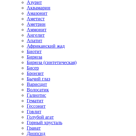
Азурит
Аквамарин
Амазонит
Аметист
Аметрин
Аммонит
Ангелит
Апатит
Африканский жад
Биотит
Бирюза
Бирюза (синтетическая)
Бисер
Бронзит
Бычий глаз
Варисцит
Волосатик
Галиотис
Гематит
Гессонит
Говлит
Голубой агат
Горный хрусталь
Гранат
Диопсид