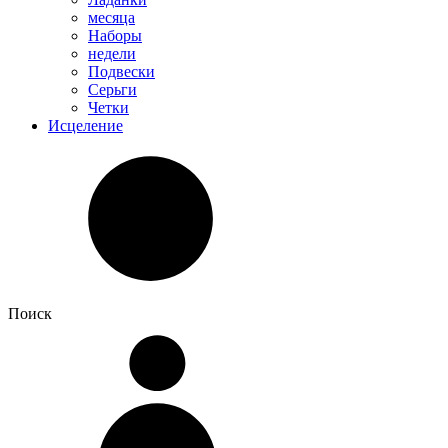
месяца
Наборы
недели
Подвески
Серьги
Четки
Исцеление
Поиск