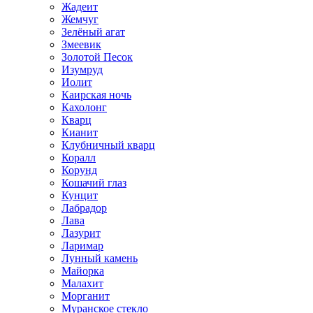
Жадеит
Жемчуг
Зелёный агат
Змеевик
Золотой Песок
Изумруд
Иолит
Каирская ночь
Кахолонг
Кварц
Кианит
Клубничный кварц
Коралл
Корунд
Кошачий глаз
Кунцит
Лабрадор
Лава
Лазурит
Ларимар
Лунный камень
Майорка
Малахит
Морганит
Муранское стекло