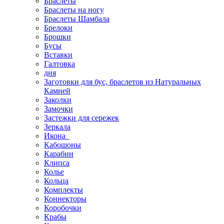
Браслеты
Браслеты на ногу
Браслеты Шамбала
Брелоки
Брошки
Бусы
Вставки
Галтовка
дня
Заготовки для бус, браслетов из Натуральных
Камней
Заколки
Замочки
Застежки для сережек
Зеркала
Икона
Кабошоны
Карабин
Клипса
Колье
Кольца
Комплекты
Коннекторы
Коробочки
Крабы