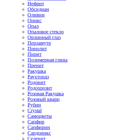
Нефрит
Обсидиан
Оливин
Оникс
Опал
Опаловое стекло
Орлинный глаз
Перламутр
Пинолит
Пирит
Полимерная глина
Пренит
Ракушка
Раухтопаз
Родонит
Родохрозит
Розовая Ракушка
Розовый кварц
Рубин
Сrystal
Самоцветы
Сапфир
Сапфирин
Сардоникс
Селенит