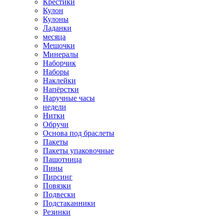
Крестики
Кулон
Кулоны
Ладанки
месяца
Мешочки
Минералы
Наборчик
Наборы
Наклейки
Напёрстки
Наручные часы
недели
Нитки
Обручи
Основа под браслеты
Пакеты
Пакеты упаковочные
Пашотница
Пины
Пирсинг
Повязки
Подвески
Подстаканники
Резинки