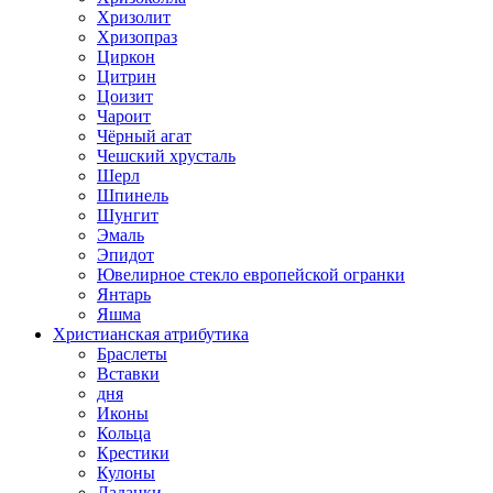
Хризолит
Хризопраз
Циркон
Цитрин
Цоизит
Чароит
Чёрный агат
Чешский хрусталь
Шерл
Шпинель
Шунгит
Эмаль
Эпидот
Ювелирное стекло европейской огранки
Янтарь
Яшма
Христианская атрибутика
Браслеты
Вставки
дня
Иконы
Кольца
Крестики
Кулоны
Ладанки