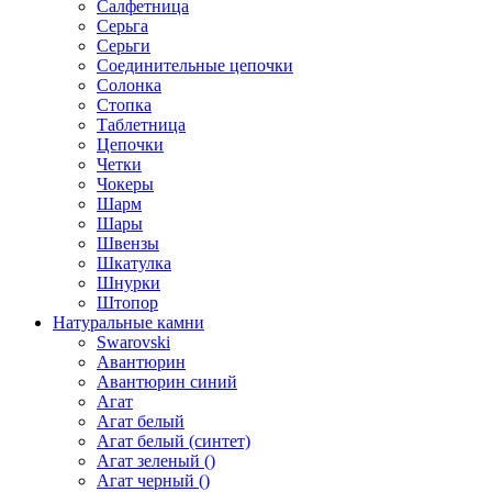
Салфетница
Серьга
Серьги
Соединительные цепочки
Солонка
Стопка
Таблетница
Цепочки
Четки
Чокеры
Шарм
Шары
Швензы
Шкатулка
Шнурки
Штопор
Натуральные камни
Swarovski
Авантюрин
Авантюрин синий
Агат
Агат белый
Агат белый (синтет)
Агат зеленый ()
Агат черный ()