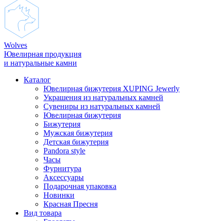
Wolves
Ювелирная продукция
и натуральные камни
Каталог
Ювелирная бижутерия XUPING Jewerly
Украшения из натуральных камней
Сувениры из натуральных камней
Ювелирная бижутерия
Бижутерия
Мужская бижутерия
Детская бижутерия
Pandora style
Часы
Фурнитура
Аксеcсуары
Подарочная упаковка
Новинки
Красная Пресня
Вид товара