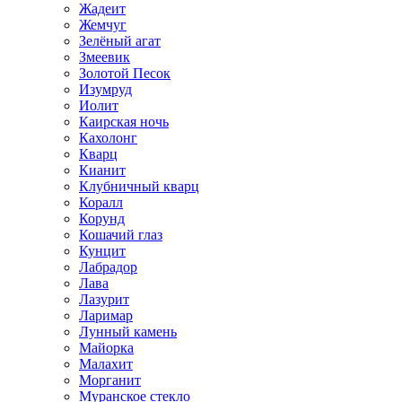
Жадеит
Жемчуг
Зелёный агат
Змеевик
Золотой Песок
Изумруд
Иолит
Каирская ночь
Кахолонг
Кварц
Кианит
Клубничный кварц
Коралл
Корунд
Кошачий глаз
Кунцит
Лабрадор
Лава
Лазурит
Ларимар
Лунный камень
Майорка
Малахит
Морганит
Муранское стекло