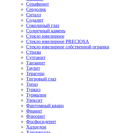
Серафинит
Сердолик
Ситалл
Содалит
Соколиный глаз
Солнечный камень
Стекло ювелирное
Стекло ювелирное PRECIOSA
Стекло ювелирное собственной огранки
Стразы
Султанит
Танзанит
Таулит
Терагерц
Тигровый глаз
Топаз
Туркиз
Турмалин
Улексит
Фантомный кварц
Фианит
Флюорит
Фосфосидерит
Халцедон
Хризоколла