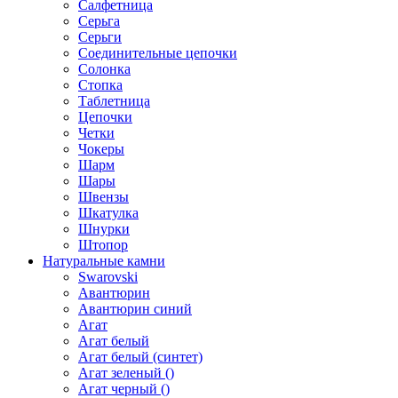
Салфетница
Серьга
Серьги
Соединительные цепочки
Солонка
Стопка
Таблетница
Цепочки
Четки
Чокеры
Шарм
Шары
Швензы
Шкатулка
Шнурки
Штопор
Натуральные камни
Swarovski
Авантюрин
Авантюрин синий
Агат
Агат белый
Агат белый (синтет)
Агат зеленый ()
Агат черный ()