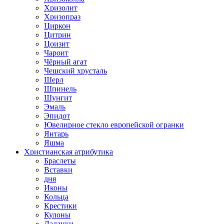
Хризолит
Хризопраз
Циркон
Цитрин
Цоизит
Чароит
Чёрный агат
Чешский хрусталь
Шерл
Шпинель
Шунгит
Эмаль
Эпидот
Ювелирное стекло европейской огранки
Янтарь
Яшма
Христианская атрибутика
Браслеты
Вставки
дня
Иконы
Кольца
Крестики
Кулоны
Ладанки