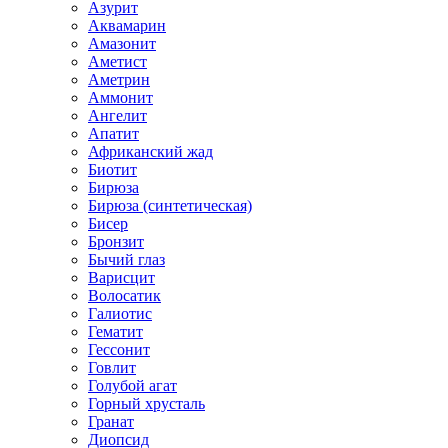
Азурит
Аквамарин
Амазонит
Аметист
Аметрин
Аммонит
Ангелит
Апатит
Африканский жад
Биотит
Бирюза
Бирюза (синтетическая)
Бисер
Бронзит
Бычий глаз
Варисцит
Волосатик
Галиотис
Гематит
Гессонит
Говлит
Голубой агат
Горный хрусталь
Гранат
Диопсид