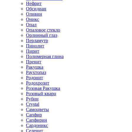
Нефрит
Обсидиан
Оливин
Оникс
Опал
Опаловое стекло
Орлинный глаз
Перламутр
Пинолит
Пирит
Полимерная глина
Пренит
Ракушка
Раухтопаз
Родонит
Родохрозит
Розовая Ракушка
Розовый кварц
Рубин
Сrystal
Самоцветы
Сапфир
Сапфирин
Сардоникс
Селенит