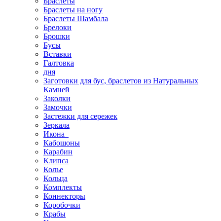
Браслеты
Браслеты на ногу
Браслеты Шамбала
Брелоки
Брошки
Бусы
Вставки
Галтовка
дня
Заготовки для бус, браслетов из Натуральных
Камней
Заколки
Замочки
Застежки для сережек
Зеркала
Икона
Кабошоны
Карабин
Клипса
Колье
Кольца
Комплекты
Коннекторы
Коробочки
Крабы