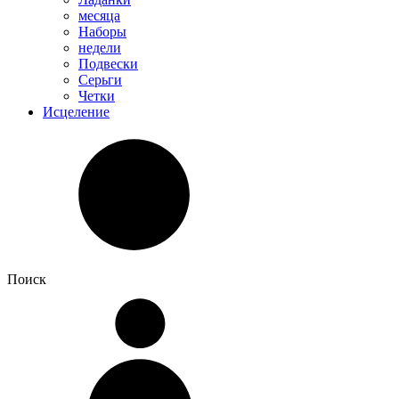
месяца
Наборы
недели
Подвески
Серьги
Четки
Исцеление
Поиск