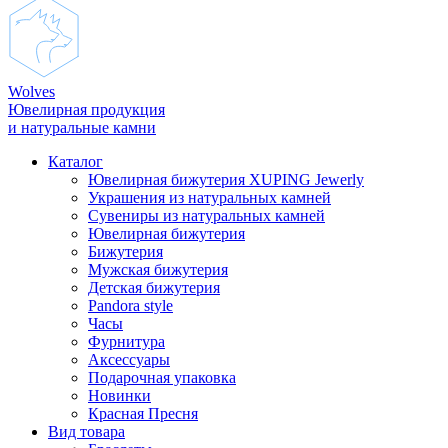
Wolves
Ювелирная продукция
и натуральные камни
Каталог
Ювелирная бижутерия XUPING Jewerly
Украшения из натуральных камней
Сувениры из натуральных камней
Ювелирная бижутерия
Бижутерия
Мужская бижутерия
Детская бижутерия
Pandora style
Часы
Фурнитура
Аксеcсуары
Подарочная упаковка
Новинки
Красная Пресня
Вид товара