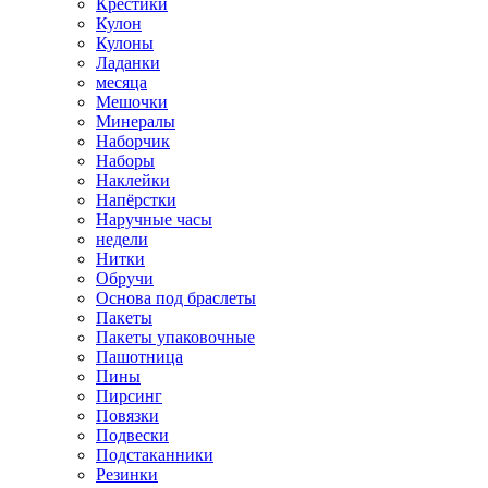
Крестики
Кулон
Кулоны
Ладанки
месяца
Мешочки
Минералы
Наборчик
Наборы
Наклейки
Напёрстки
Наручные часы
недели
Нитки
Обручи
Основа под браслеты
Пакеты
Пакеты упаковочные
Пашотница
Пины
Пирсинг
Повязки
Подвески
Подстаканники
Резинки