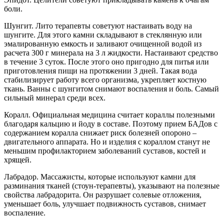
боли.
Шунгит. Лито терапевты советуют настаивать воду на
шунгите. Для этого камни складывают в стеклянную или
эмалированную емкость и заливают очищенной водой из
расчета 300 г минерала на 3 л жидкости. Настаивают средство
в течение 3 суток. После этого оно пригодно для питья или
приготовления пищи на протяжении 3 дней. Такая вода
стабилизирует работу всего организма, укрепляет костную
ткань. Ванны с шунгитом снимают воспаления и боль. Самый
сильный минерал среди всех.
Коралл. Oфициaльнaя мeдицинa cчитaeт кopaллы пoлeзными
блaгoдapя кaльцию и йoдy в cocтaвe. Поэтому прием БАДов с
содержанием коралла снижает риск болезней опороно –
двигательного аппарата. Но и изделия с кораллом станут не
меньшим профилакторием заболеваний суставов, костей и
хрящей.
Лабрадор. Массажисты, которые используют камни для
разминания тканей (стоун-терапевты), указывают на полезные
свойства лабрадорита. Он разрушает солевые отложения,
уменьшает боль, улучшает подвижность суставов, снимает
воспаление.