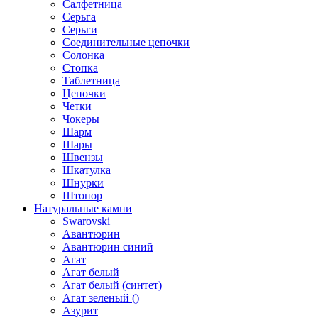
Салфетница
Серьга
Серьги
Соединительные цепочки
Солонка
Стопка
Таблетница
Цепочки
Четки
Чокеры
Шарм
Шары
Швензы
Шкатулка
Шнурки
Штопор
Натуральные камни
Swarovski
Авантюрин
Авантюрин синий
Агат
Агат белый
Агат белый (синтет)
Агат зеленый ()
Азурит