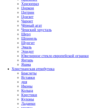
Хризопраз
Циркон
Цитрин
Цоизит
Чароит
Чёрный агат
Чешский хрусталь
Шерл
Шпинель
Шунгит
Эмаль
Эпидот
Ювелирное стекло европейской огранки
Янтарь
Яшма
Христианская атрибутика
Браслеты
Вставки
дня
Иконы
Кольца
Крестики
Кулоны
Ладанки
месяца