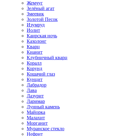
Жемчуг
Зелёный агат
Змеевик
Золотой Песок
Изумруд
Иолит
Каирская ночь
Кахолонг
Кварц
Кианит
Клубничный кварц
Коралл
Корунд
Кошачий глаз
Кунцит
Лабрадор
Лава
Лазурит
Ларимар
Лунный камень
Майорка
Малахит
Морганит
Муранское стекло
Нефрит