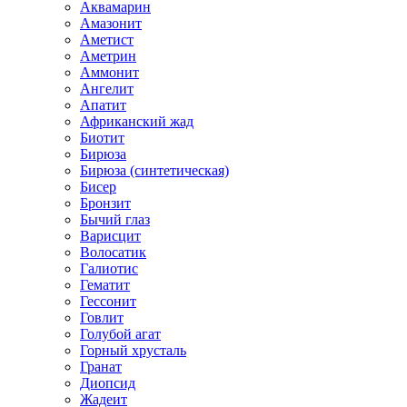
Аквамарин
Амазонит
Аметист
Аметрин
Аммонит
Ангелит
Апатит
Африканский жад
Биотит
Бирюза
Бирюза (синтетическая)
Бисер
Бронзит
Бычий глаз
Варисцит
Волосатик
Галиотис
Гематит
Гессонит
Говлит
Голубой агат
Горный хрусталь
Гранат
Диопсид
Жадеит