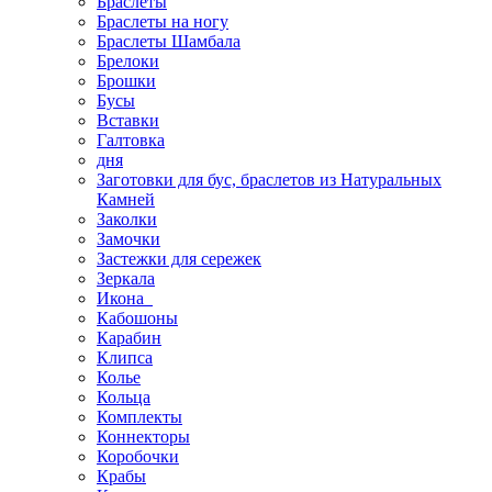
Браслеты
Браслеты на ногу
Браслеты Шамбала
Брелоки
Брошки
Бусы
Вставки
Галтовка
дня
Заготовки для бус, браслетов из Натуральных
Камней
Заколки
Замочки
Застежки для сережек
Зеркала
Икона
Кабошоны
Карабин
Клипса
Колье
Кольца
Комплекты
Коннекторы
Коробочки
Крабы