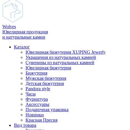
Wolves
Ювелирная продукция
и натуральные камни
Каталог
Ювелирная бижутерия XUPING Jewerly
Украшения из натуральных камней
Сувениры из натуральных камней
Ювелирная бижутерия
Бижутерия
Мужская бижутерия
Детская бижутерия
Pandora style
Часы
Фурнитура
Аксеcсуары
Подарочная упаковка
Новинки
Красная Пресня
Вид товара