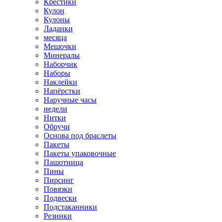
Крестики
Кулон
Кулоны
Ладанки
месяца
Мешочки
Минералы
Наборчик
Наборы
Наклейки
Напёрстки
Наручные часы
недели
Нитки
Обручи
Основа под браслеты
Пакеты
Пакеты упаковочные
Пашотница
Пины
Пирсинг
Повязки
Подвески
Подстаканники
Резинки