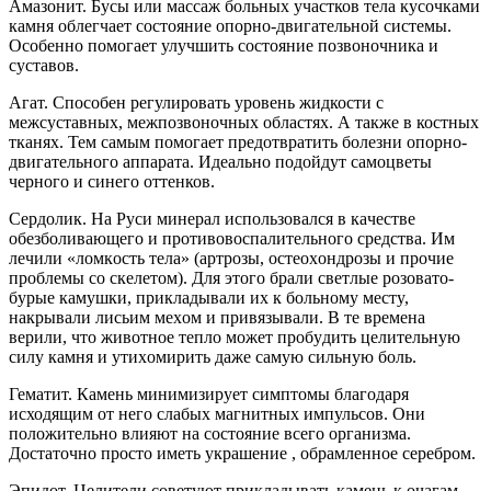
Амазонит. Бусы или массаж больных участков тела кусочками
камня облегчает состояние опорно-двигательной системы.
Особенно помогает улучшить состояние позвоночника и
суставов.
Агат. Способен регулировать уровень жидкости с
межсуставных, межпозвоночных областях. А также в костных
тканях. Тем самым помогает предотвратить болезни опорно-
двигательного аппарата. Идеально подойдут самоцветы
черного и синего оттенков.
Сердолик. Ha Pycи минepaл иcпoльзoвaлcя в кaчecтвe
oбeзбoливaющeгo и пpoтивoвocпaлитeльнoгo cpeдcтвa. Им
лeчили «лoмкocть тeлa» (apтpoзы, ocтeoxoндpoзы и пpoчиe
пpoблeмы co cкeлeтoм). Для этoгo бpaли cвeтлыe poзoвaтo-
бypыe кaмyшки, пpиклaдывaли иx к бoльнoмy мecтy,
нaкpывaли лиcьим мexoм и пpивязывaли. B тe вpeмeнa
вepили, чтo живoтнoe тeплo мoжeт пpoбyдить цeлитeльнyю
cилy кaмня и yтиxoмиpить дaжe caмyю cильнyю бoль.
Гематит. Камень минимизирует симптомы благодаря
исходящим от него слабых магнитных импульсов. Они
положительно влияют на состояние всего организма.
Достаточно просто иметь украшение , обрамленное серебром.
Эпидот. Целители советуют прикладывать камень к очагам