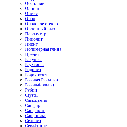
Обсидиан
Оливин
Оникс
Опал
Опаловое стекло
Орлинный глаз
Перламутр
Пинолит
Пирит
Полимерная глина
Пренит
Ракушка
Раухтопаз
Родонит
Родохрозит
Розовая Ракушка
Розовый кварц
Рубин
Сrystal
Самоцветы
Сапфир
Сапфирин
Сардоникс
Селенит
Серафинит