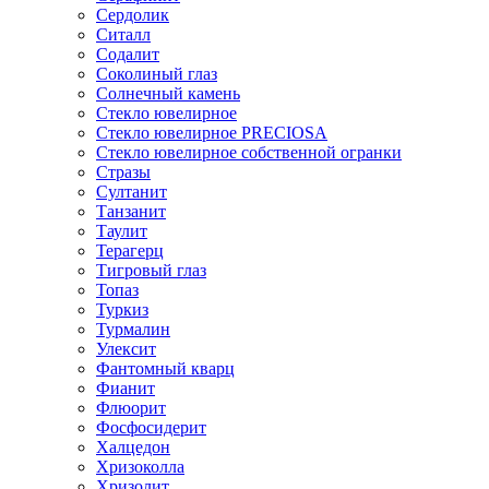
Сердолик
Ситалл
Содалит
Соколиный глаз
Солнечный камень
Стекло ювелирное
Стекло ювелирное PRECIOSA
Стекло ювелирное собственной огранки
Стразы
Султанит
Танзанит
Таулит
Терагерц
Тигровый глаз
Топаз
Туркиз
Турмалин
Улексит
Фантомный кварц
Фианит
Флюорит
Фосфосидерит
Халцедон
Хризоколла
Хризолит