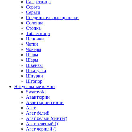
Салфетница
Серьга
Серьги
Соединительные цепочки
Солонка
Стопка
Таблетница
Цепочки
Четки
Чокеры
Шарм
Шары
Швензы
Шкатулка
Шнурки
Штопор
Натуральные камни
Swarovski
Авантюрин
Авантюрин синий
Агат
Агат белый
Агат белый (синтет)
Агат зеленый ()
Агат черный ()