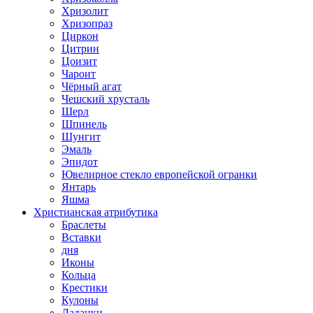
Хризолит
Хризопраз
Циркон
Цитрин
Цоизит
Чароит
Чёрный агат
Чешский хрусталь
Шерл
Шпинель
Шунгит
Эмаль
Эпидот
Ювелирное стекло европейской огранки
Янтарь
Яшма
Христианская атрибутика
Браслеты
Вставки
дня
Иконы
Кольца
Крестики
Кулоны
Ладанки