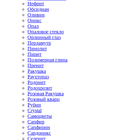
Нефрит
Обсидиан
Оливин
Оникс
Опал
Опаловое стекло
Орлинный глаз
Перламутр
Пинолит
Пирит
Полимерная глина
Пренит
Ракушка
Раухтопаз
Родонит
Родохрозит
Розовая Ракушка
Розовый кварц
Рубин
Сrystal
Самоцветы
Сапфир
Сапфирин
Сардоникс
Селенит