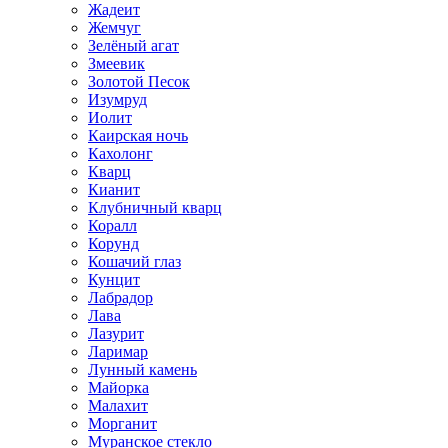
Жадеит
Жемчуг
Зелёный агат
Змеевик
Золотой Песок
Изумруд
Иолит
Каирская ночь
Кахолонг
Кварц
Кианит
Клубничный кварц
Коралл
Корунд
Кошачий глаз
Кунцит
Лабрадор
Лава
Лазурит
Ларимар
Лунный камень
Майорка
Малахит
Морганит
Муранское стекло