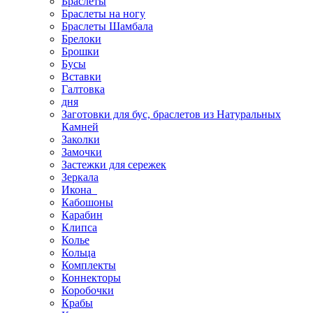
Браслеты
Браслеты на ногу
Браслеты Шамбала
Брелоки
Брошки
Бусы
Вставки
Галтовка
дня
Заготовки для бус, браслетов из Натуральных
Камней
Заколки
Замочки
Застежки для сережек
Зеркала
Икона
Кабошоны
Карабин
Клипса
Колье
Кольца
Комплекты
Коннекторы
Коробочки
Крабы