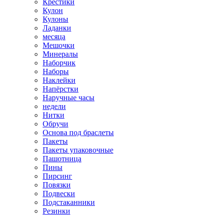
Крестики
Кулон
Кулоны
Ладанки
месяца
Мешочки
Минералы
Наборчик
Наборы
Наклейки
Напёрстки
Наручные часы
недели
Нитки
Обручи
Основа под браслеты
Пакеты
Пакеты упаковочные
Пашотница
Пины
Пирсинг
Повязки
Подвески
Подстаканники
Резинки