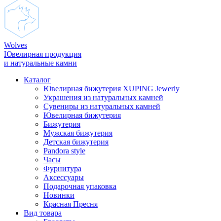
Wolves
Ювелирная продукция
и натуральные камни
Каталог
Ювелирная бижутерия XUPING Jewerly
Украшения из натуральных камней
Сувениры из натуральных камней
Ювелирная бижутерия
Бижутерия
Мужская бижутерия
Детская бижутерия
Pandora style
Часы
Фурнитура
Аксеcсуары
Подарочная упаковка
Новинки
Красная Пресня
Вид товара