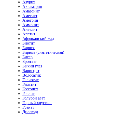
Азурит
Аквамарин
Амазонит
Аметист
Аметрин
Аммонит
Ангелит
Апатит
Африканский жад
Биотит
Бирюза
Бирюза (синтетическая)
Бисер
Бронзит
Бычий глаз
Варисцит
Волосатик
Галиотис
Гематит
Гессонит
Говлит
Голубой агат
Горный хрусталь
Гранат
Диопсид