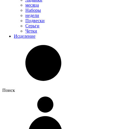
месяца
Наборы
недели
Подвески
Серьги
Четки
Исцеление
Поиск