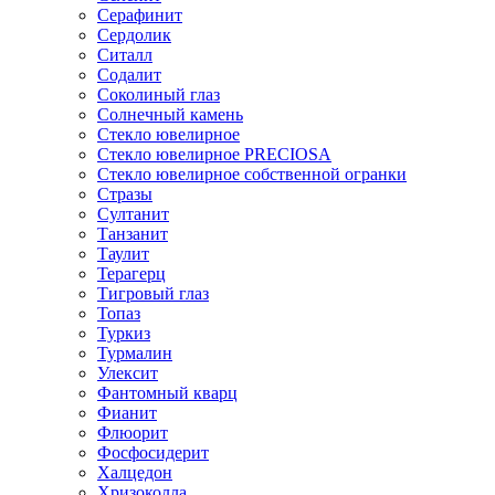
Серафинит
Сердолик
Ситалл
Содалит
Соколиный глаз
Солнечный камень
Стекло ювелирное
Стекло ювелирное PRECIOSA
Стекло ювелирное собственной огранки
Стразы
Султанит
Танзанит
Таулит
Терагерц
Тигровый глаз
Топаз
Туркиз
Турмалин
Улексит
Фантомный кварц
Фианит
Флюорит
Фосфосидерит
Халцедон
Хризоколла