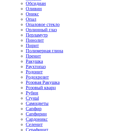
Обсидиан
Оливин
Оникс
Опал
Опаловое стекло
Орлинный глаз
Перламутр
Пинолит
Пирит
Полимерная глина
Пренит
Ракушка
Раухтопаз
Родонит
Родохрозит
Розовая Ракушка
Розовый кварц
Рубин
Сrystal
Самоцветы
Сапфир
Сапфирин
Сардоникс
Селенит
Серафинит