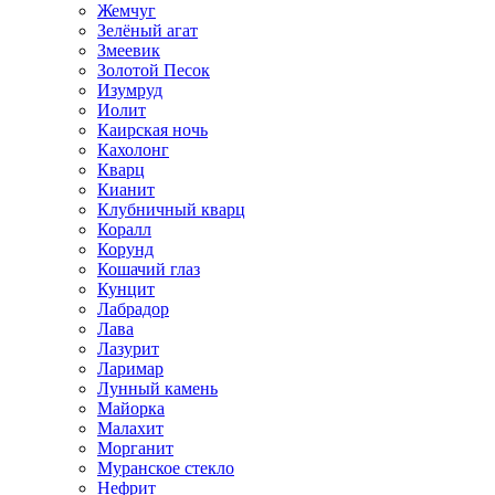
Жемчуг
Зелёный агат
Змеевик
Золотой Песок
Изумруд
Иолит
Каирская ночь
Кахолонг
Кварц
Кианит
Клубничный кварц
Коралл
Корунд
Кошачий глаз
Кунцит
Лабрадор
Лава
Лазурит
Ларимар
Лунный камень
Майорка
Малахит
Морганит
Муранское стекло
Нефрит