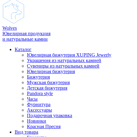
Wolves
Ювелирная продукция
и натуральные камни
Каталог
Ювелирная бижутерия XUPING Jewerly
Украшения из натуральных камней
Сувениры из натуральных камней
Ювелирная бижутерия
Бижутерия
Мужская бижутерия
Детская бижутерия
Pandora style
Часы
Фурнитура
Аксеcсуары
Подарочная упаковка
Новинки
Красная Пресня
Вид товара