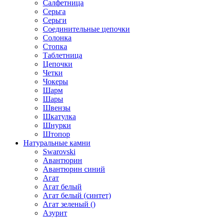
Салфетница
Серьга
Серьги
Соединительные цепочки
Солонка
Стопка
Таблетница
Цепочки
Четки
Чокеры
Шарм
Шары
Швензы
Шкатулка
Шнурки
Штопор
Натуральные камни
Swarovski
Авантюрин
Авантюрин синий
Агат
Агат белый
Агат белый (синтет)
Агат зеленый ()
Азурит