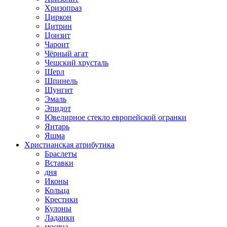
Хризопраз
Циркон
Цитрин
Цоизит
Чароит
Чёрный агат
Чешский хрусталь
Шерл
Шпинель
Шунгит
Эмаль
Эпидот
Ювелирное стекло европейской огранки
Янтарь
Яшма
Христианская атрибутика
Браслеты
Вставки
дня
Иконы
Кольца
Крестики
Кулоны
Ладанки
месяца