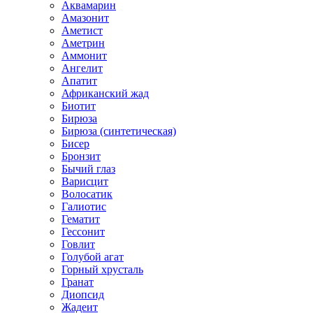
Аквамарин
Амазонит
Аметист
Аметрин
Аммонит
Ангелит
Апатит
Африканский жад
Биотит
Бирюза
Бирюза (синтетическая)
Бисер
Бронзит
Бычий глаз
Варисцит
Волосатик
Галиотис
Гематит
Гессонит
Говлит
Голубой агат
Горный хрусталь
Гранат
Диопсид
Жадеит