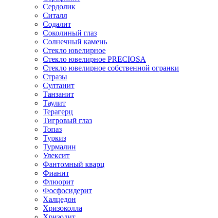
Сердолик
Ситалл
Содалит
Соколиный глаз
Солнечный камень
Стекло ювелирное
Стекло ювелирное PRECIOSA
Стекло ювелирное собственной огранки
Стразы
Султанит
Танзанит
Таулит
Терагерц
Тигровый глаз
Топаз
Туркиз
Турмалин
Улексит
Фантомный кварц
Фианит
Флюорит
Фосфосидерит
Халцедон
Хризоколла
Хризолит