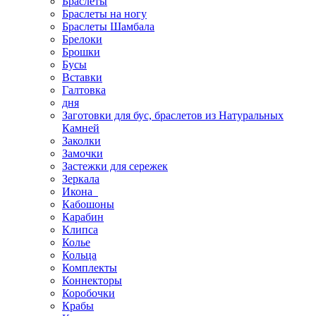
Браслеты
Браслеты на ногу
Браслеты Шамбала
Брелоки
Брошки
Бусы
Вставки
Галтовка
дня
Заготовки для бус, браслетов из Натуральных
Камней
Заколки
Замочки
Застежки для сережек
Зеркала
Икона
Кабошоны
Карабин
Клипса
Колье
Кольца
Комплекты
Коннекторы
Коробочки
Крабы