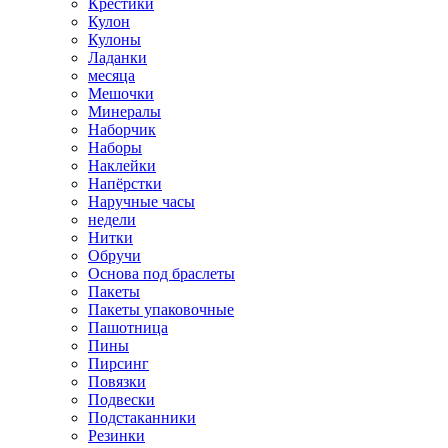
Крестики
Кулон
Кулоны
Ладанки
месяца
Мешочки
Минералы
Наборчик
Наборы
Наклейки
Напёрстки
Наручные часы
недели
Нитки
Обручи
Основа под браслеты
Пакеты
Пакеты упаковочные
Пашотница
Пины
Пирсинг
Повязки
Подвески
Подстаканники
Резинки