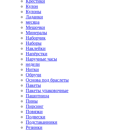
Крестики
Кулон
Кулоны
Ладанки
месяца
Мешочки
Минералы
Наборчик
Наборы
Наклейки
Напёрстки
Наручные часы
недели
Нитки
Обручи
Основа под браслеты
Пакеты
Пакеты упаковочные
Пашотница
Пины
Пирсинг
Повязки
Подвески
Подстаканники
Резинки