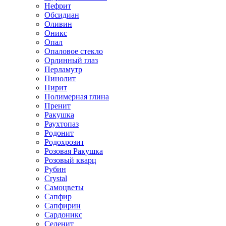
Нефрит
Обсидиан
Оливин
Оникс
Опал
Опаловое стекло
Орлинный глаз
Перламутр
Пинолит
Пирит
Полимерная глина
Пренит
Ракушка
Раухтопаз
Родонит
Родохрозит
Розовая Ракушка
Розовый кварц
Рубин
Сrystal
Самоцветы
Сапфир
Сапфирин
Сардоникс
Селенит