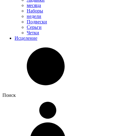
месяца
Наборы
недели
Подвески
Серьги
Четки
Исцеление
Поиск