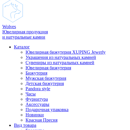
Wolves
Ювелирная продукция
и натуральные камни
Каталог
Ювелирная бижутерия XUPING Jewerly
Украшения из натуральных камней
Сувениры из натуральных камней
Ювелирная бижутерия
Бижутерия
Мужская бижутерия
Детская бижутерия
Pandora style
Часы
Фурнитура
Аксеcсуары
Подарочная упаковка
Новинки
Красная Пресня
Вид товара