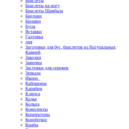
Браслеты
Браслеты на ногу
Браслеты Шамбала
Брелоки
Брошки
Бусы
Вставки
Галтовка
дня
Заготовки для бус, браслетов из Натуральных
Камней
Заколки
Замочки
Застежки для сережек
Зеркала
Икона
Кабошоны
Карабин
Клипса
Колье
Кольца
Комплекты
Коннекторы
Коробочки
Крабы