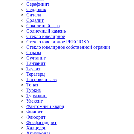
Серафинит
Сердолик
Ситалл
Содалит
Соколиный глаз
Солнечный камень
Стекло ювелирное
Стекло ювелирное PRECIOSA
Стекло ювелирное собственной огранки
Стразы
Султанит
Танзанит
Таулит
Терагерц
Тигровый глаз
Топаз
Туркиз
Турмалин
Улексит
Фантомный кварц
Фианит
Флюорит
Фосфосидерит
Халцедон
Хризоколла