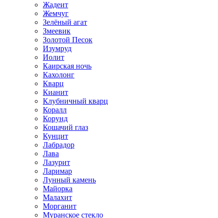
Жадеит
Жемчуг
Зелёный агат
Змеевик
Золотой Песок
Изумруд
Иолит
Каирская ночь
Кахолонг
Кварц
Кианит
Клубничный кварц
Коралл
Корунд
Кошачий глаз
Кунцит
Лабрадор
Лава
Лазурит
Ларимар
Лунный камень
Майорка
Малахит
Морганит
Муранское стекло