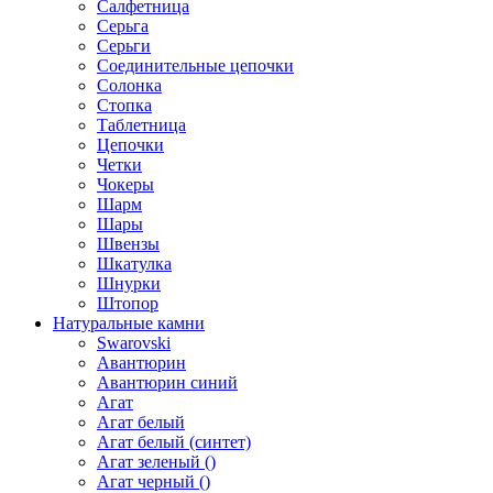
Салфетница
Серьга
Серьги
Соединительные цепочки
Солонка
Стопка
Таблетница
Цепочки
Четки
Чокеры
Шарм
Шары
Швензы
Шкатулка
Шнурки
Штопор
Натуральные камни
Swarovski
Авантюрин
Авантюрин синий
Агат
Агат белый
Агат белый (синтет)
Агат зеленый ()
Агат черный ()