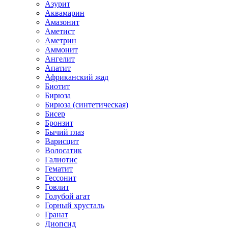
Азурит
Аквамарин
Амазонит
Аметист
Аметрин
Аммонит
Ангелит
Апатит
Африканский жад
Биотит
Бирюза
Бирюза (синтетическая)
Бисер
Бронзит
Бычий глаз
Варисцит
Волосатик
Галиотис
Гематит
Гессонит
Говлит
Голубой агат
Горный хрусталь
Гранат
Диопсид