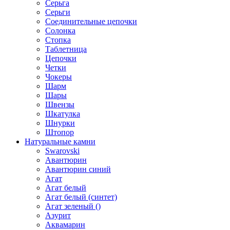
Серьга
Серьги
Соединительные цепочки
Солонка
Стопка
Таблетница
Цепочки
Четки
Чокеры
Шарм
Шары
Швензы
Шкатулка
Шнурки
Штопор
Натуральные камни
Swarovski
Авантюрин
Авантюрин синий
Агат
Агат белый
Агат белый (синтет)
Агат зеленый ()
Азурит
Аквамарин