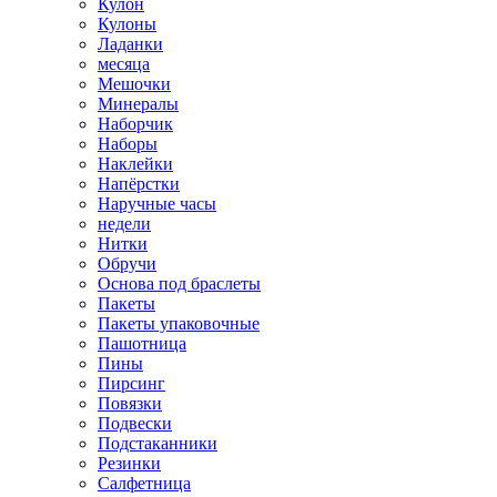
Кулон
Кулоны
Ладанки
месяца
Мешочки
Минералы
Наборчик
Наборы
Наклейки
Напёрстки
Наручные часы
недели
Нитки
Обручи
Основа под браслеты
Пакеты
Пакеты упаковочные
Пашотница
Пины
Пирсинг
Повязки
Подвески
Подстаканники
Резинки
Салфетница