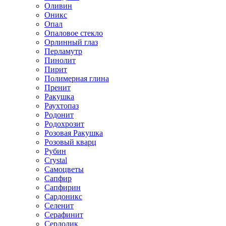
Оливин
Оникс
Опал
Опаловое стекло
Орлинный глаз
Перламутр
Пинолит
Пирит
Полимерная глина
Пренит
Ракушка
Раухтопаз
Родонит
Родохрозит
Розовая Ракушка
Розовый кварц
Рубин
Сrystal
Самоцветы
Сапфир
Сапфирин
Сардоникс
Селенит
Серафинит
Сердолик