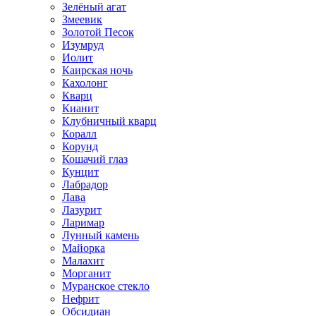
Зелёный агат
Змеевик
Золотой Песок
Изумруд
Иолит
Каирская ночь
Кахолонг
Кварц
Кианит
Клубничный кварц
Коралл
Корунд
Кошачий глаз
Кунцит
Лабрадор
Лава
Лазурит
Ларимар
Лунный камень
Майорка
Малахит
Морганит
Муранское стекло
Нефрит
Обсидиан