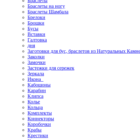
Браслеты
Браслеты на ногу
Браслеты Шамбала
Брелоки
Брошки
Бусы
Вставки
Галтовка
дня
Заготовки для бус, браслетов из Натуральных Камн
Заколки
Замочки
Застежки для сережек
Зеркала
Икона
Кабошоны
Карабин
Клипса
Колье
Кольца
Комплекты
Коннекторы
Коробочки
Крабы
Крестики