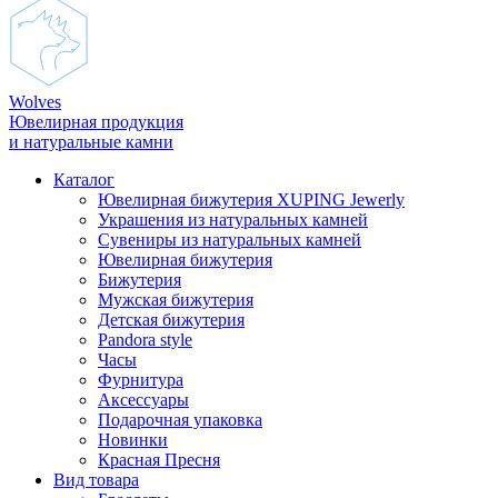
Wolves
Ювелирная продукция
и натуральные камни
Каталог
Ювелирная бижутерия XUPING Jewerly
Украшения из натуральных камней
Сувениры из натуральных камней
Ювелирная бижутерия
Бижутерия
Мужская бижутерия
Детская бижутерия
Pandora style
Часы
Фурнитура
Аксеcсуары
Подарочная упаковка
Новинки
Красная Пресня
Вид товара