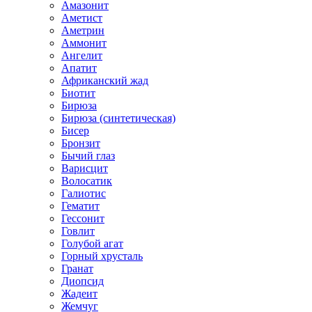
Амазонит
Аметист
Аметрин
Аммонит
Ангелит
Апатит
Африканский жад
Биотит
Бирюза
Бирюза (синтетическая)
Бисер
Бронзит
Бычий глаз
Варисцит
Волосатик
Галиотис
Гематит
Гессонит
Говлит
Голубой агат
Горный хрусталь
Гранат
Диопсид
Жадеит
Жемчуг